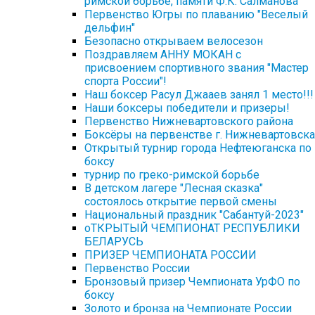
римской борьбе, памяти Ф.К. Салманова
Первенство Югры по плаванию "Веселый
дельфин"
Безопасно открываем велосезон
Поздравляем АННУ МОКАН с
присвоением спортивного звания "Мастер
спорта России"!
Наш боксер Расул Джааев занял 1 место!!!
Наши боксеры победители и призеры!
Первенство Нижневартовского района
Боксёры на первенстве г. Нижневартовска
Открытый турнир города Нефтеюганска по
боксу
турнир по греко-римской борьбе
В детском лагере "Лесная сказка"
состоялось открытие первой смены
Национальный праздник "Сабантуй-2023"
оТКРЫТЫЙ ЧЕМПИОНАТ РЕСПУБЛИКИ
БЕЛАРУСЬ
ПРИЗЕР ЧЕМПИОНАТА РОССИИ
Первенство России
Бронзовый призер Чемпионата УрФО по
боксу
Золото и бронза на Чемпионате России