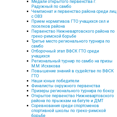
Медали открытого первенства г.
Радужный по самбо
Чемпионат и первенство района среди лиц
с ОВЗ
Прием нормативов ГТО учащихся сел и
поселков района
Первенство Нижневартовского района по
греко-римской борьбе
Третье место регионального турнира по
самбо
Отборочный этап ВФСК ГТО среди
учащихся
Региональный турнир по самбо на призы
М.М. Исхакова
Повышение знаний в судействе по ВФСК
ГТО
Наши юные победители
Финалисты окружного первенства
Призеры регионального турнира по боксу
Открытое первенство Нижневартовского
района по прыжкам на батуте и ДМТ
Соревнования среди спортсменов
спортивной школы по греко-римской
борьбе