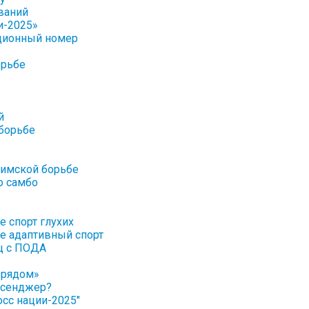
ваний
и-2025»
ционный номер
орьбе
й
борьбе
римской борьбе
о самбо
е спорт глухих
ке адаптивный спорт
иц с ПОДА
 рядом»
ссенджер?
осс нации-2025"