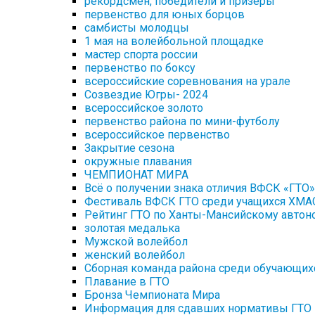
рекордсмен, победители и призеры
первенство для юных борцов
самбисты молодцы
1 мая на волейбольной площадке
мастер спорта россии
первенство по боксу
всероссийские соревнования на урале
Созвездие Югры- 2024
всероссийское золото
первенство района по мини-футболу
всероссийское первенство
Закрытие сезона
окружные плавания
ЧЕМПИОНАТ МИРА
Всё о получении знака отличия ВФСК «ГТО»
Фестиваль ВФСК ГТО среди учащихся ХМ
Рейтинг ГТО по Ханты-Мансийскому автоно
золотая медалька
Мужской волейбол
женский волейбол
Сборная команда района среди обучающих
Плавание в ГТО
Бронза Чемпионата Мира
Информация для сдавших нормативы ГТО