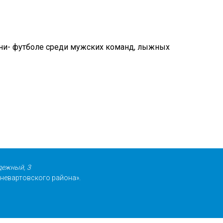
мини- футболе среди мужских команд, лыжных
дежный, 3
невартовского района».