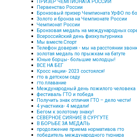
ПРИЗЕР ЧЕМПИОНАТА РОССИИ
Первенство России
Бронзовый призер Чемпионата УрФО по б
Золото и бронза на Чемпионате России
Чемпионат России
Бронзовая медаль на международных сор
Всероссийский день физкультурника
Мы вместе.Спорт
Телефон доверия - мы на расстоянии звон
золотая медаль по прыжкам на батуте
Юные борцы- большие молодцы!
ВСЕ НА БЕГ
Кросс нации- 2023 состоялся!
гто в детском саду
гто.плавание
Международный день пожилого человека
фестиваль ГТО и победа
Получить знак отличия ГТО – дело чести!
4 участника- 4 медали!
Бегом к золотому знаку!
СЕВЕРНОЕ СИЯНИЕ В СУРГУТЕ
В БОРЬБЕ ЗА МЕДАЛЬ
продолжение приема нормативов гто
победитель международного турнира