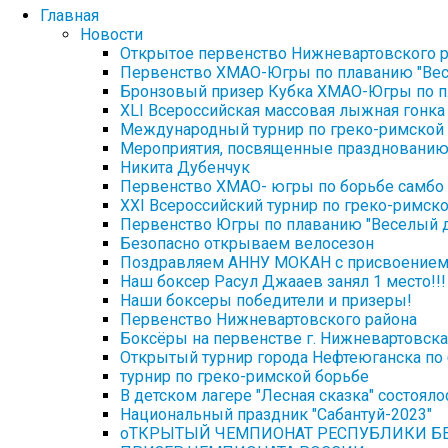
Главная
Новости
Открытое первенство Нижневартовского 
Первенство ХМАО-Югры по плаванию "Ве
Бронзовый призер Кубка ХМАО-Югры по 
XLI Всероссийская массовая лыжная гонка
Международный турнир по греко-римской
Мероприятия, посвященные празднованию 
Никита Дубенчук
Первенство ХМАО- югры по борьбе самбо 
XXI Всероссийский турнир по греко-римско
Первенство Югры по плаванию "Веселый 
Безопасно открываем велосезон
Поздравляем АННУ МОКАН с присвоением с
Наш боксер Расул Джааев занял 1 место!!!
Наши боксеры победители и призеры!
Первенство Нижневартовского района
Боксёры на первенстве г. Нижневартовска
Открытый турнир города Нефтеюганска по 
турнир по греко-римской борьбе
В детском лагере "Лесная сказка" состоял
Национальный праздник "Сабантуй-2023"
оТКРЫТЫЙ ЧЕМПИОНАТ РЕСПУБЛИКИ Б