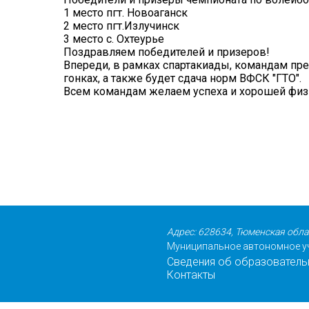
1 место пгт. Новоаганск
2 место пгт.Излучинск
3 место с. Охтеурье
Поздравляем победителей и призеров!
Впереди, в рамках спартакиады, командам пр
гонках, а также будет сдача норм ВФСК "ГТО".
Всем командам желаем успеха и хорошей фи
Адрес: 628634, Тюменская обла
Муниципальное автономное уч
Сведения об образователь
Контакты