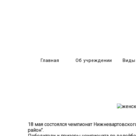
Главная
Об учреждении
Виды
18 мая состоялся чемпионат Нижневартовског
район".
Победители и призеры чемпионата по волейбо