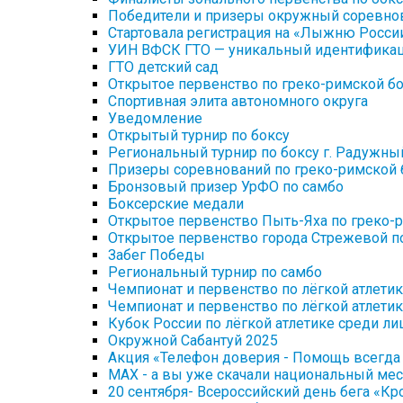
Победители и призеры окружный соревно
Стартовала регистрация на «Лыжню Росси
УИН ВФСК ГТО — уникальный идентифика
ГТО детский сад
Открытое первенство по греко-римской б
Спортивная элита автономного округа
Уведомление
Открытый турнир по боксу
Региональный турнир по боксу г. Радужны
Призеры соревнований по греко-римской 
Бронзовый призер УрФО по самбо
Боксерские медали
Открытое первенство Пыть-Яха по греко-
Открытое первенство города Стрежевой п
Забег Победы
Региональный турнир по самбо
Чемпионат и первенство по лёгкой атлетик
Чемпионат и первенство по лёгкой атлети
Кубок России по лёгкой атлетике среди л
Окружной Сабантуй 2025
Акция «Телефон доверия - Помощь всегда
МАХ - а вы уже скачали национальный ме
20 сентября- Всероссийский день бега «Кр