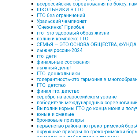
всероссийские соревнования по боксу, па
ШКОЛЬНИКИ В ГТО
ГТО без ограничений
Уральский чемпионат
"Снежинка" Приобья
гто- это здоровый образ жизни
полный комплекс ГТО
СЕМЬЯ — ЭТО ОСНОВА ОБЩЕСТВА, ФУНД
лыжня россии-2024
гто. дети
финальные состязания
лыжный день!
ГТО. дошкольники
толерантность-это гармония в многообраз
ГТО. детство
финал гто. детство
серебро на всероссийском уровне
победитель международных соревновани
Выполни нормы ГТО до конца июня и получ
юные и смелые
бронзовые призеры
первенство района по греко-римской борь
окружные призеры по греко-римской бор