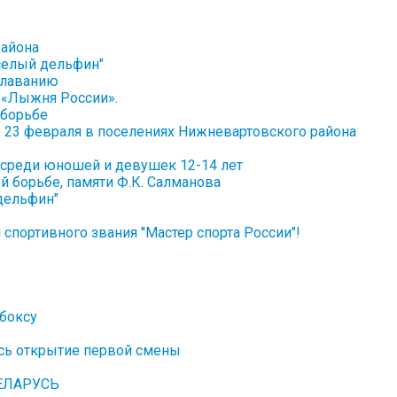
района
селый дельфин"
плаванию
 «Лыжня России».
 борьбе
23 февраля в поселениях Нижневартовского района
среди юношей и девушек 12-14 лет
й борьбе, памяти Ф.К. Салманова
дельфин"
портивного звания "Мастер спорта России"!
боксу
ось открытие первой смены
ЕЛАРУСЬ