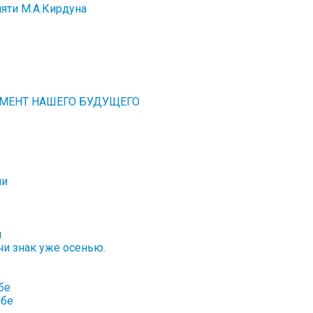
мяти М.А.Кирдуна
АМЕНТ НАШЕГО БУДУЩЕГО
ии
й
и знак уже осенью.
бе
ьбе