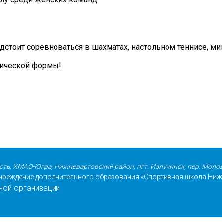
едстоит соревноваться в шахматах, настольном теннисе, 
зической формы!
сть, ХМАО-Югра, Нижневартовский район, пгт. Излучинск, пер. Моло
реждение дополнительного образования «Спортивная школа Ниж
ной организации