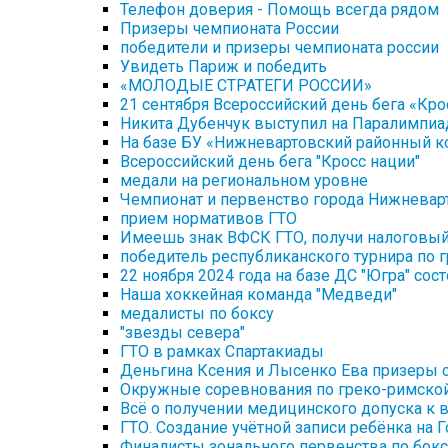
Телефон доверия - Помощь всегда рядом
Призеры чемпионата России
победители и призеры чемпионата россии
Увидеть Париж и победить
«МОЛОДЫЕ СТРАТЕГИ РОССИИ»
21 сентября Всероссийский день бега «Кро
Никита Дубенчук выступил на Паралимпиа
На базе БУ «Нижневартовский районный к
Всероссийский день бега "Кросс нации"
медали на региональном уровне
Чемпионат и первенство города Нижневарт
прием нормативов ГТО
Имеешь знак ВФСК ГТО, получи налоговы
победитель республиканского турнира по 
22 ноября 2024 года на базе ДС "Югра" со
Наша хоккейная команда "Медведи"
медалисты по боксу
"звезды севера"
ГТО в рамках Спартакиады
Деньгина Ксения и Лысенко Ева призеры 
Окружные соревнования по греко-римско
Всё о получении медицинского допуска к
ГТО. Создание учётной записи ребёнка на Г
Финалисты зонального первенства по бокс