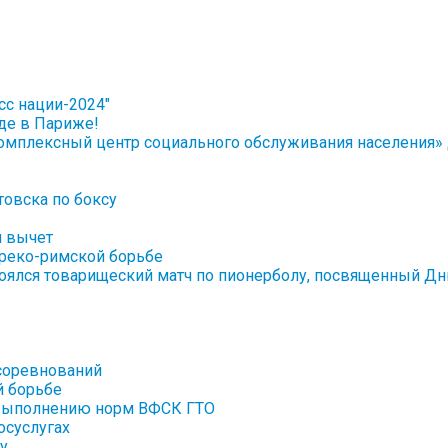
сс нации-2024"
де в Париже!
омплексный центр социального обслуживания населения»
овска по боксу
й вычет
греко-римской борьбе
стоялся товарищеский матч по пионерболу, посвященный Д
соревнований
й борьбе
 выполнению норм ВФСК ГТО
осуслугах
у