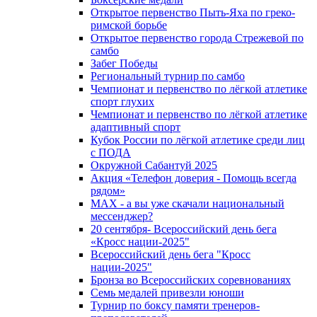
Открытое первенство Пыть-Яха по греко-
римской борьбе
Открытое первенство города Стрежевой по
самбо
Забег Победы
Региональный турнир по самбо
Чемпионат и первенство по лёгкой атлетике
спорт глухих
Чемпионат и первенство по лёгкой атлетике
адаптивный спорт
Кубок России по лёгкой атлетике среди лиц
с ПОДА
Окружной Сабантуй 2025
Акция «Телефон доверия - Помощь всегда
рядом»
МАХ - а вы уже скачали национальный
мессенджер?
20 сентября- Всероссийский день бега
«Кросс нации-2025"
Всероссийский день бега "Кросс
нации-2025"
Бронза во Всероссийских соревнованиях
Семь медалей привезли юноши
Турнир по боксу памяти тренеров-