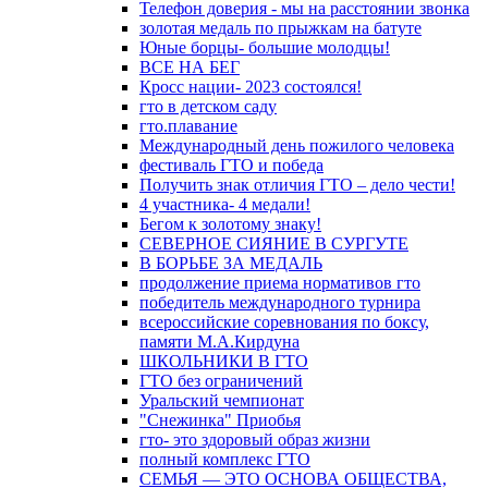
Телефон доверия - мы на расстоянии звонка
золотая медаль по прыжкам на батуте
Юные борцы- большие молодцы!
ВСЕ НА БЕГ
Кросс нации- 2023 состоялся!
гто в детском саду
гто.плавание
Международный день пожилого человека
фестиваль ГТО и победа
Получить знак отличия ГТО – дело чести!
4 участника- 4 медали!
Бегом к золотому знаку!
СЕВЕРНОЕ СИЯНИЕ В СУРГУТЕ
В БОРЬБЕ ЗА МЕДАЛЬ
продолжение приема нормативов гто
победитель международного турнира
всероссийские соревнования по боксу,
памяти М.А.Кирдуна
ШКОЛЬНИКИ В ГТО
ГТО без ограничений
Уральский чемпионат
"Снежинка" Приобья
гто- это здоровый образ жизни
полный комплекс ГТО
СЕМЬЯ — ЭТО ОСНОВА ОБЩЕСТВА,