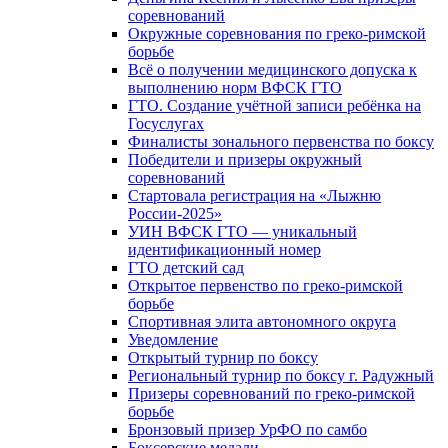
соревнований
Окружные соревнования по греко-римской
борьбе
Всё о получении медицинского допуска к
выполнению норм ВФСК ГТО
ГТО. Создание учётной записи ребёнка на
Госуслугах
Финалисты зонального первенства по боксу
Победители и призеры окружный
соревнований
Стартовала регистрация на «Лыжню
России-2025»
УИН ВФСК ГТО — уникальный
идентификационный номер
ГТО детский сад
Открытое первенство по греко-римской
борьбе
Спортивная элита автономного округа
Уведомление
Открытый турнир по боксу
Региональный турнир по боксу г. Радужный
Призеры соревнований по греко-римской
борьбе
Бронзовый призер УрФО по самбо
Боксерские медали