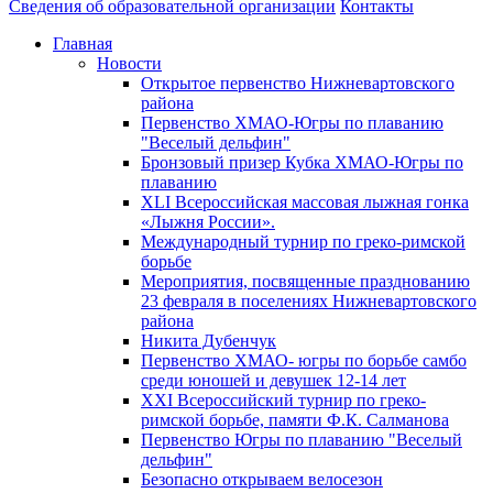
Сведения об образовательной организации
Контакты
Главная
Новости
Открытое первенство Нижневартовского
района
Первенство ХМАО-Югры по плаванию
"Веселый дельфин"
Бронзовый призер Кубка ХМАО-Югры по
плаванию
XLI Всероссийская массовая лыжная гонка
«Лыжня России».
Международный турнир по греко-римской
борьбе
Мероприятия, посвященные празднованию
23 февраля в поселениях Нижневартовского
района
Никита Дубенчук
Первенство ХМАО- югры по борьбе самбо
среди юношей и девушек 12-14 лет
XXI Всероссийский турнир по греко-
римской борьбе, памяти Ф.К. Салманова
Первенство Югры по плаванию "Веселый
дельфин"
Безопасно открываем велосезон