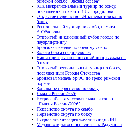
римской борьбе "Звезды севера"
XIX межрегиональный турнир по боксу,
посвященный памяти В.И. Городилова
Открытое первенство г.Нижневартовска по
боксу
Региональный турнир по самбо, памяти
А.Фёдорова
Открытый инклюзивный кубок города по
пауэрлифтингу
Бронзовая медаль по боевому самбо
Золото бокса среди девочек
Наши призеры соревнований по прыжкам на
батуте
Открытый региональный турнир по боксу,
посвященный Героям Отечества
Бронзовая медаль УрФО по греко-римской
борьбе
Зональное первенство по боксу
Лыжня России-2026
Всероссийская массовая лыжная гонка
"Лыжня России-2026"
Первенство округа по самбо
Первенство округа по боксу
Всероссийские соревнования спорт ЛИН
Медали открытого первенства г. Радужный