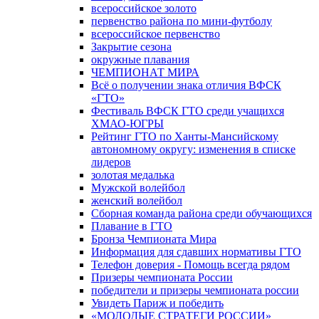
всероссийское золото
первенство района по мини-футболу
всероссийское первенство
Закрытие сезона
окружные плавания
ЧЕМПИОНАТ МИРА
Всё о получении знака отличия ВФСК
«ГТО»
Фестиваль ВФСК ГТО среди учащихся
ХМАО-ЮГРЫ
Рейтинг ГТО по Ханты-Мансийскому
автономному округу: изменения в списке
лидеров
золотая медалька
Мужской волейбол
женский волейбол
Сборная команда района среди обучающихся
Плавание в ГТО
Бронза Чемпионата Мира
Информация для сдавших нормативы ГТО
Телефон доверия - Помощь всегда рядом
Призеры чемпионата России
победители и призеры чемпионата россии
Увидеть Париж и победить
«МОЛОДЫЕ СТРАТЕГИ РОССИИ»