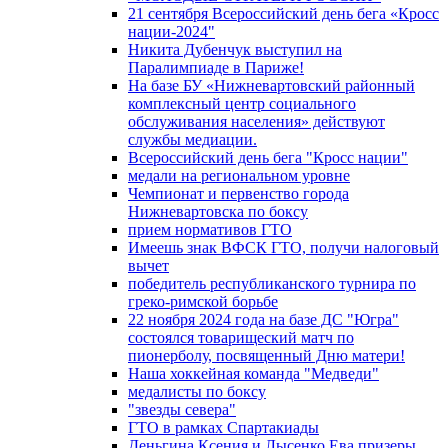
21 сентября Всероссийский день бега «Кросс
нации-2024"
Никита Дубенчук выступил на
Паралимпиаде в Париже!
На базе БУ «Нижневартовский районный
комплексный центр социального
обслуживания населения» действуют
службы медиации.
Всероссийский день бега "Кросс нации"
медали на региональном уровне
Чемпионат и первенство города
Нижневартовска по боксу
прием нормативов ГТО
Имеешь знак ВФСК ГТО, получи налоговый
вычет
победитель республиканского турнира по
греко-римской борьбе
22 ноября 2024 года на базе ДС "Югра"
состоялся товарищеский матч по
пионерболу, посвященный Дню матери!
Наша хоккейная команда "Медведи"
медалисты по боксу
"звезды севера"
ГТО в рамках Спартакиады
Деньгина Ксения и Лысенко Ева призеры