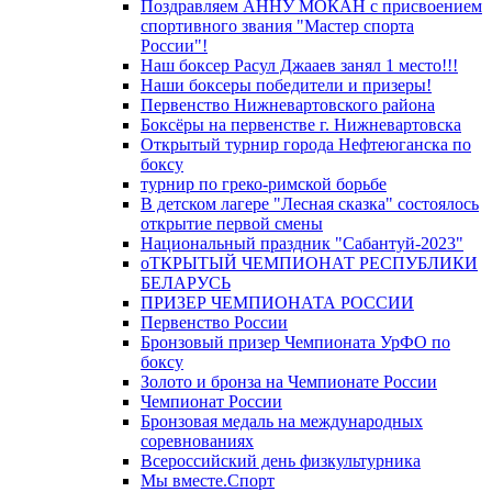
Поздравляем АННУ МОКАН с присвоением
спортивного звания "Мастер спорта
России"!
Наш боксер Расул Джааев занял 1 место!!!
Наши боксеры победители и призеры!
Первенство Нижневартовского района
Боксёры на первенстве г. Нижневартовска
Открытый турнир города Нефтеюганска по
боксу
турнир по греко-римской борьбе
В детском лагере "Лесная сказка" состоялось
открытие первой смены
Национальный праздник "Сабантуй-2023"
оТКРЫТЫЙ ЧЕМПИОНАТ РЕСПУБЛИКИ
БЕЛАРУСЬ
ПРИЗЕР ЧЕМПИОНАТА РОССИИ
Первенство России
Бронзовый призер Чемпионата УрФО по
боксу
Золото и бронза на Чемпионате России
Чемпионат России
Бронзовая медаль на международных
соревнованиях
Всероссийский день физкультурника
Мы вместе.Спорт