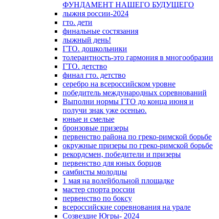
ФУНДАМЕНТ НАШЕГО БУДУЩЕГО
лыжня россии-2024
гто. дети
финальные состязания
лыжный день!
ГТО. дошкольники
толерантность-это гармония в многообразии
ГТО. детство
финал гто. детство
серебро на всероссийском уровне
победитель международных соревнований
Выполни нормы ГТО до конца июня и
получи знак уже осенью.
юные и смелые
бронзовые призеры
первенство района по греко-римской борьбе
окружные призеры по греко-римской борьбе
рекордсмен, победители и призеры
первенство для юных борцов
самбисты молодцы
1 мая на волейбольной площадке
мастер спорта россии
первенство по боксу
всероссийские соревнования на урале
Созвездие Югры- 2024