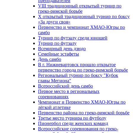
преподавателей
VIII традиционный открытый турнир по
греко-римской борьбе
X открытый традиционный турнир по боксу
«За други своя»
Первенство и чемпионат ХМАО-Югры по
самбо
Турнир по футзалу среди юношей
Турнир по футзалу
Всемирный день дзюдо
Семейные эстафеты
День самбо
В г. Нижневартовск прошло открытое
первенство города по греко-римской борьбе
Региональный турнир по боксу "Кубок
главы Мегиона"
Всероссийский день самбо
Первое место в региональных
соревнованиях
Чемпионат и Первенство ХМАО-Югры по
лёгкой атлетике
Первенство района по греко-римской борьбе
Третье место турнира по футболу
Пионербол среди женских команд
Всероссийские соревнования по греко-