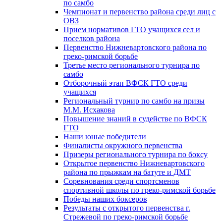
по самбо
Чемпионат и первенство района среди лиц с
ОВЗ
Прием нормативов ГТО учащихся сел и
поселков района
Первенство Нижневартовского района по
греко-римской борьбе
Третье место регионального турнира по
самбо
Отборочный этап ВФСК ГТО среди
учащихся
Региональный турнир по самбо на призы
М.М. Исхакова
Повышение знаний в судействе по ВФСК
ГТО
Наши юные победители
Финалисты окружного первенства
Призеры регионального турнира по боксу
Открытое первенство Нижневартовского
района по прыжкам на батуте и ДМТ
Соревнования среди спортсменов
спортивной школы по греко-римской борьбе
Победы наших боксеров
Результаты с открытого первенства г.
Стрежевой по греко-римской борьбе