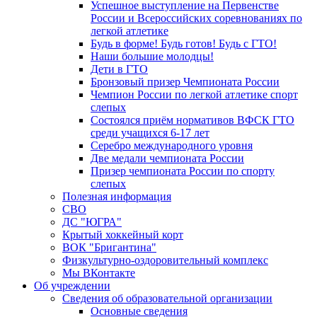
Успешное выступление на Первенстве
России и Всероссийских соревнованиях по
легкой атлетике
Будь в форме! Будь готов! Будь с ГТО!
Наши большие молодцы!
Дети в ГТО
Бронзовый призер Чемпионата России
Чемпион России по легкой атлетике спорт
слепых
Состоялся приём нормативов ВФСК ГТО
среди учащихся 6-17 лет
Серебро международного уровня
Две медали чемпионата России
Призер чемпионата России по спорту
слепых
Полезная информация
СВО
ДС "ЮГРА"
Крытый хоккейный корт
ВОК "Бригантина"
Физкультурно-оздоровительный комплекс
Мы ВКонтакте
Об учреждении
Сведения об образовательной организации
Основные сведения