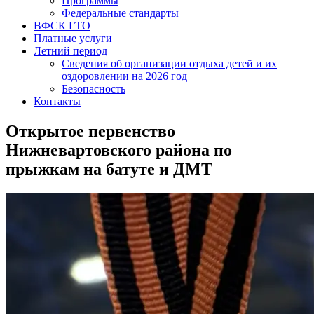
Программы
Федеральные стандарты
ВФСК ГТО
Платные услуги
Летний период
Сведения об организации отдыха детей и их
оздоровлении на 2026 год
Безопасность
Контакты
Открытое первенство
Нижневартовского района по
прыжкам на батуте и ДМТ